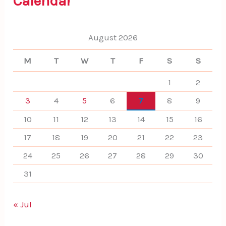
Calendar
o
r
:
August 2026
M
T
W
T
F
S
S
1
2
3
4
5
6
7
8
9
10
11
12
13
14
15
16
17
18
19
20
21
22
23
24
25
26
27
28
29
30
31
« Jul