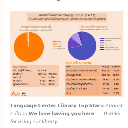
𝗟𝗮𝗻𝗴𝘂𝗮𝗴𝗲 𝗖𝗲𝗻𝘁𝗲𝗿 𝗟𝗶𝗯𝗿𝗮𝗿𝘆 𝗧𝗼𝗽 𝗦𝘁𝗮𝗿𝘀: 𝘈𝘶𝘨𝘶𝘴𝘵
𝘌𝘥𝘪𝘵𝘪𝘰𝘯 𝗪𝗲 𝗹𝗼𝘃𝗲 𝗵𝗮𝘃𝗶𝗻𝗴 𝘆𝗼𝘂 𝗵𝗲𝗿𝗲. . .—𝘵𝘩𝘢𝘯𝘬𝘴
𝘧𝘰𝘳 𝘶𝘴𝘪𝘯𝘨 𝘰𝘶𝘳 𝘭𝘪𝘣𝘳𝘢𝘳𝘺!