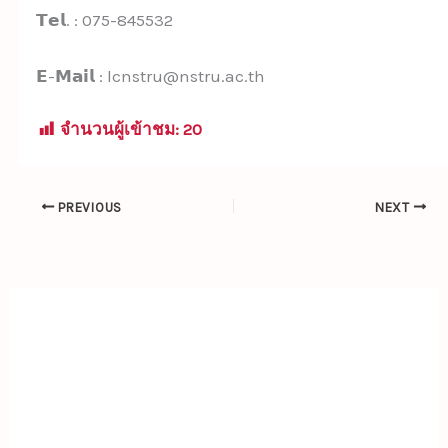
𝗧𝗲𝗹. : 075-845532
𝗘-𝗠𝗮𝗶𝗹 : lcnstru@nstru.ac.th
จำนวนผู้เข้าชม:
20
PREVIOUS
NEXT