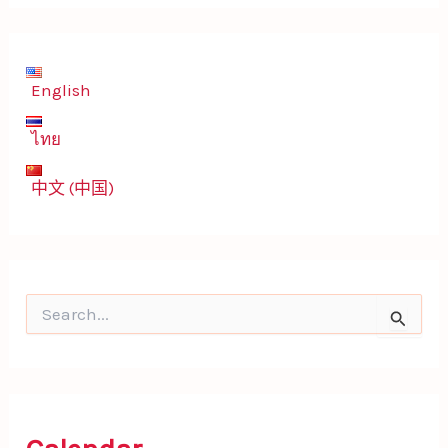
English
ไทย
中文 (中国)
S
e
a
r
c
h
f