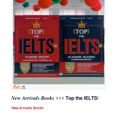
𝑵𝒆𝒘 𝑨𝒓𝒓𝒊𝒗𝒂𝒍𝒔 𝑩𝒐𝒐𝒌𝒔 >>> 𝗧𝗼𝗽 𝘁𝗵𝗲 𝗜𝗘𝗟𝗧𝗦!
New Arrivals Books