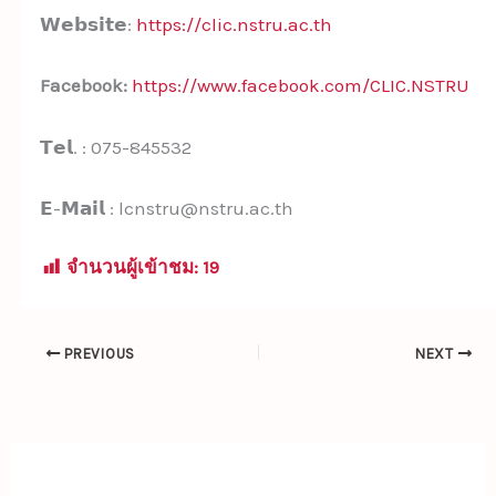
𝗪𝗲𝗯𝘀𝗶𝘁𝗲:
https://clic.nstru.ac.th
Facebook:
https://www.facebook.com/CLIC.NSTRU
𝗧𝗲𝗹. : 075-845532
𝗘-𝗠𝗮𝗶𝗹 : lcnstru@nstru.ac.th
จำนวนผู้เข้าชม:
19
PREVIOUS
NEXT