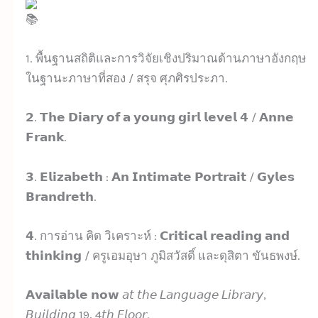
1. พื้นฐานสถิติและการวิจัยเชิงปริมาณด้านภาษาอังกฤษ
ในฐานะภาษาที่สอง / สรุจ ศุภศิรประภา.
𝟮. 𝗧𝗵𝗲 𝗗𝗶𝗮𝗿𝘆 𝗼𝗳 𝗮 𝘆𝗼𝘂𝗻𝗴 𝗴𝗶𝗿𝗹 𝗹𝗲𝘃𝗲𝗹 𝟰 / 𝗔𝗻𝗻𝗲
𝗙𝗿𝗮𝗻𝗸.
𝟯. 𝗘𝗹𝗶𝘇𝗮𝗯𝗲𝘁𝗵 : 𝗔𝗻 𝗜𝗻𝘁𝗶𝗺𝗮𝘁𝗲 𝗣𝗼𝗿𝘁𝗿𝗮𝗶𝘁 / 𝗚𝘆𝗹𝗲𝘀
𝗕𝗿𝗮𝗻𝗱𝗿𝗲𝘁𝗵.
𝟰. การอ่าน คิด วิเคราะห์ : 𝗖𝗿𝗶𝘁𝗶𝗰𝗮𝗹 𝗿𝗲𝗮𝗱𝗶𝗻𝗴 𝗮𝗻𝗱
𝘁𝗵𝗶𝗻𝗸𝗶𝗻𝗴 / ครูเอมอุษา ภูมิสวัสดิ์ และดุสิตา ขันธพงษ์.
𝗔𝘃𝗮𝗶𝗹𝗮𝗯𝗹𝗲 𝗻𝗼𝘄 𝘢𝘵 𝘵𝘩𝘦 𝘓𝘢𝘯𝘨𝘶𝘢𝘨𝘦 𝘓𝘪𝘣𝘳𝘢𝘳𝘺,
𝘉𝘶𝘪𝘭𝘥𝘪𝘯𝘨 19, 4𝘵𝘩 𝘍𝘭𝘰𝘰𝘳.