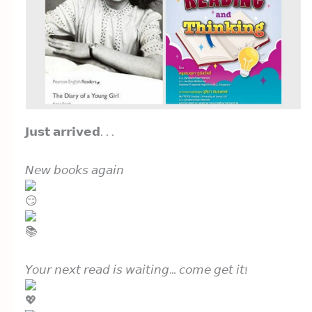
𝗝𝘂𝘀𝘁 𝗮𝗿𝗿𝗶𝘃𝗲𝗱. . .
𝘕𝘦𝘸 𝘣𝘰𝘰𝘬𝘴 𝘢𝘨𝘢𝘪𝘯
𝘠𝘰𝘶𝘳 𝘯𝘦𝘹𝘵 𝘳𝘦𝘢𝘥 𝘪𝘴 𝘸𝘢𝘪𝘵𝘪𝘯𝘨… 𝘤𝘰𝘮𝘦 𝘨𝘦𝘵 𝘪𝘵!