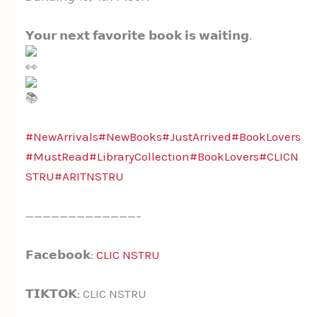
𝗬𝗼𝘂𝗿 𝗻𝗲𝘅𝘁 𝗳𝗮𝘃𝗼𝗿𝗶𝘁𝗲 𝗯𝗼𝗼𝗸 𝗶𝘀 𝘄𝗮𝗶𝘁𝗶𝗻𝗴.
#NewArrivals
#NewBooks
#JustArrived
#BookLovers
#MustRead
#LibraryCollection
#BookLovers
#CLICN
STRU
#ARITNSTRU
—————————————–
𝗙𝗮𝗰𝗲𝗯𝗼𝗼𝗸:
CLIC NSTRU
𝗧𝗜𝗞𝗧𝗢𝗞: CLIC NSTRU