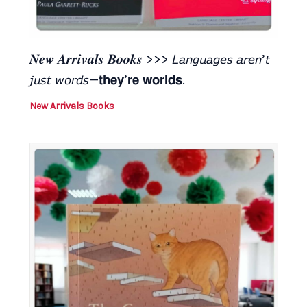
𝑵𝒆𝒘 𝑨𝒓𝒓𝒊𝒗𝒂𝒍𝒔 𝑩𝒐𝒐𝒌𝒔 >>> 𝘓𝘢𝘯𝘨𝘶𝘢𝘨𝘦𝘴 𝘢𝘳𝘦𝘯’𝘵
𝘫𝘶𝘴𝘵 𝘸𝘰𝘳𝘥𝘴—𝘁𝗵𝗲𝘆’𝗿𝗲 𝘄𝗼𝗿𝗹𝗱𝘀.
New Arrivals Books