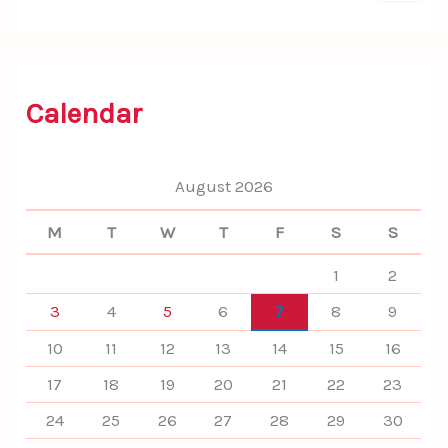
a
r
c
h
f
Calendar
o
r
:
August 2026
M
T
W
T
F
S
S
1
2
3
4
5
6
7
8
9
10
11
12
13
14
15
16
17
18
19
20
21
22
23
24
25
26
27
28
29
30