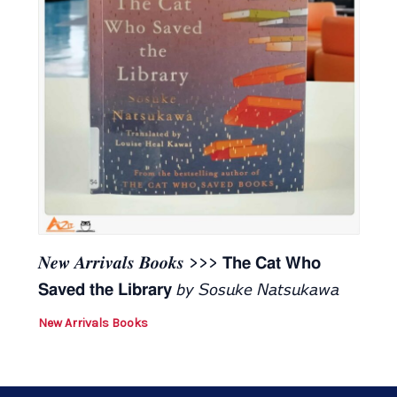
𝑵𝒆𝒘 𝑨𝒓𝒓𝒊𝒗𝒂𝒍𝒔 𝑩𝒐𝒐𝒌𝒔 >>> 𝗧𝗵𝗲 𝗖𝗮𝘁 𝗪𝗵𝗼
𝗦𝗮𝘃𝗲𝗱 𝘁𝗵𝗲 𝗟𝗶𝗯𝗿𝗮𝗿𝘆 𝘣𝘺 𝘚𝘰𝘴𝘶𝘬𝘦 𝘕𝘢𝘵𝘴𝘶𝘬𝘢𝘸𝘢
New Arrivals Books