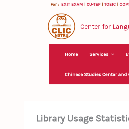
Skip
For :
EXIT EXAM
|
CU-TEP
|
TOEIC
|
OOP
to
content
Center for Lang
Home
Services
E
Chinese Studies Center and
Library Usage Statisti