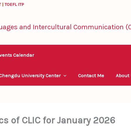
T
|
TOEFL ITP
uages and Intercultural Communication (C
vents Calendar
 Chengdu University Center
Contact Me
About
cs of CLIC for January 2026