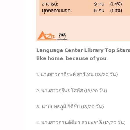
𝗟𝗮𝗻𝗴𝘂𝗮𝗴𝗲 𝗖𝗲𝗻𝘁𝗲𝗿 𝗟𝗶𝗯𝗿𝗮𝗿𝘆 𝗧𝗼𝗽 𝗦𝘁
𝗹𝗶𝗸𝗲 𝗵𝗼𝗺𝗲, 𝗯𝗲𝗰𝗮𝘂𝘀𝗲 𝗼𝗳 𝘆𝗼𝘂.
1. นางสาวอาอีชะห์ สาริเทน (13/20 วัน)
2. นางสาวจุรีพร โสหัศ (13/20 วัน)
3. นายยุทธภูมิ กิติชัย (13/20 วัน)
4. นางสาวกานต์ติมา สามะอาลี (12/20 วัน)