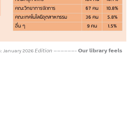
𝗿𝘀: January 2026 𝘌𝘥𝘪𝘵𝘪𝘰𝘯 ——————– 𝗢𝘂𝗿 𝗹𝗶𝗯𝗿𝗮𝗿𝘆 𝗳𝗲𝗲𝗹𝘀