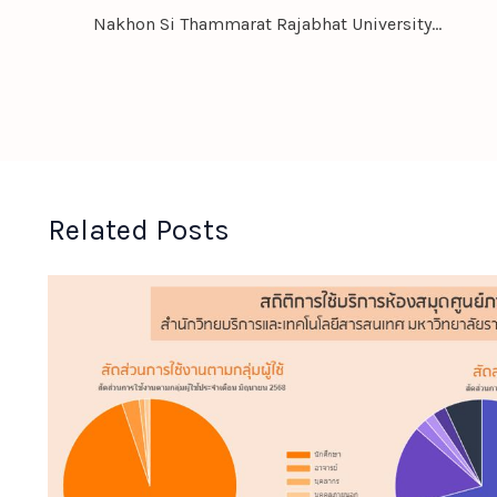
Nakhon Si Thammarat Rajabhat University Joins Hands with Chengdu University to Strengthen International Academic Collaboration
Related Posts