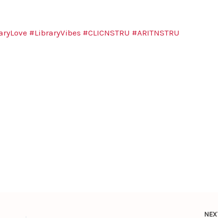
aryLove
#LibraryVibes
#CLICNSTRU
#ARITNSTRU
NE