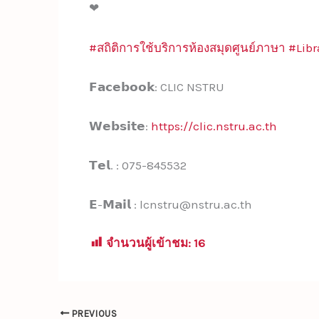
#สถิติการใช้บริการห้องสมุดศูนย์ภาษา
#Libr
𝗙𝗮𝗰𝗲𝗯𝗼𝗼𝗸: CLIC NSTRU
𝗪𝗲𝗯𝘀𝗶𝘁𝗲:
https://clic.nstru.ac.th
𝗧𝗲𝗹. : 075-845532
𝗘-𝗠𝗮𝗶𝗹 : lcnstru@nstru.ac.th
จำนวนผู้เข้าชม:
16
PREVIOUS